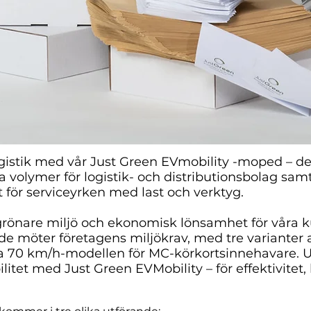
gistik med vår Just Green EVmobility -moped – de
volymer för logistik- och distributionsbolag sam
 för serviceyrken med last och verktyg.
grönare miljö och ekonomisk lönsamhet för våra k
e möter företagens miljökrav, med tre varianter a
a 70 km/h-modellen för MC-körkortsinnehavare. 
itet med Just Green EVMobility – för effektivitet,