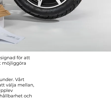
signad för att
t möjliggöra
under. Vårt
tt välja mellan,
Upplev
 hållbarhet och