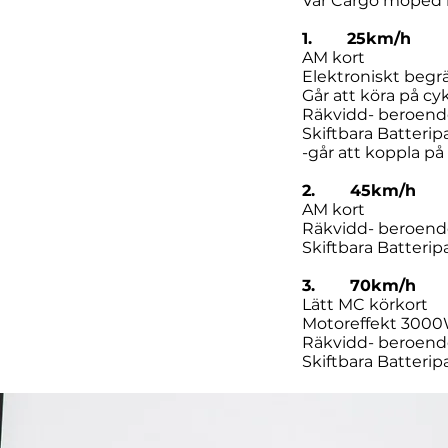
Vår Cargo moped k
1. 25km/h
AM kort
Elektroniskt begrä
Går att köra på cy
Räkvidd- bero
Skiftbara Batterip
-går att koppla p
2. 45km/h
AM kort
Räkvidd- beroende
Skiftbara Batterip
3. 70km/h
Lätt MC körkort
Motoreffekt 300
Räkvidd- beroende
Skiftbara Batterip