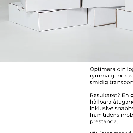
Optimera din lo
rymma generösa 
smidig transport
Resultatet? En 
hållbara åtagand
inklusive snabb
framtidens mobil
prestanda.