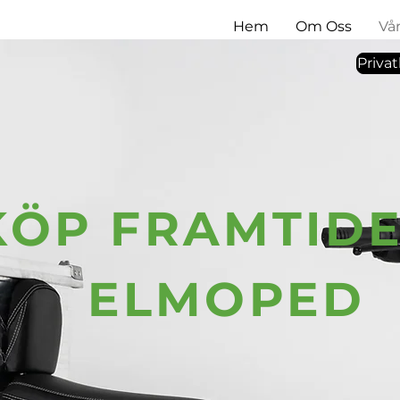
Hem
Om Oss
Vå
Priva
KÖP FRAMTID
ELMOPED