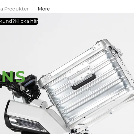
ra Produkter
More
tkund?Klicka här
ENS