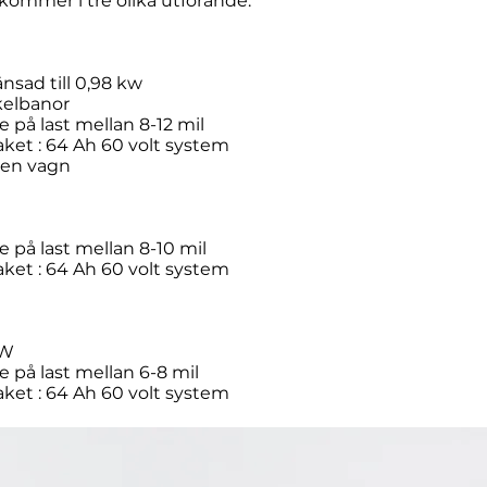
ommer i tre olika utförande:
nsad till 0,98 kw
kelbanor
ende på last mellan 8-12 mil
aket : 64 Ah 60 volt system
å en vagn
 på last mellan 8-10 mil
aket : 64 Ah 60 volt system
0W
 på last mellan 6-8 mil
aket : 64 Ah 60 volt system