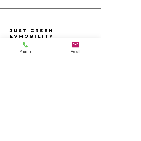
JUST GREEN
EVMOBILITY
Phone
Email
Försäljning
0739-162351
0735-359998
Kontakta oss
info@justgreenevmobility.s
e
Besöksadress
Brodalsvägen 6
Just Green
433 38 Partille
EVMobility
Sverige
Prenumerera nu!